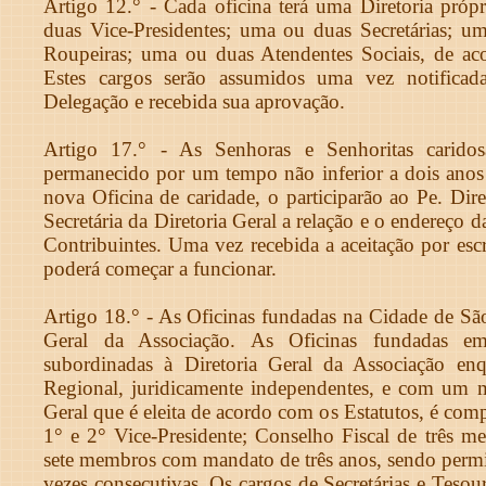
Artigo 12.° - Cada oficina terá uma Diretoria própr
duas Vice-Presidentes; uma ou duas Secretárias; u
Roupeiras; uma ou duas Atendentes Sociais, de ac
Estes cargos serão assumidos uma vez notificada
Delegação e recebida sua aprovação.
Artigo 17.° - As Senhoras e Senhoritas caridos
permanecido por um tempo não inferior a dois ano
nova Oficina de caridade, o participarão ao Pe. Dir
Secretária da Diretoria Geral a relação e o endereço d
Contribuintes. Uma vez recebida a aceitação por escr
poderá começar a funcionar.
Artigo 18.° - As Oficinas fundadas na Cidade de São
Geral da Associação. As Oficinas fundadas em
subordinadas à Diretoria Geral da Associação en
Regional, juridicamente independentes, e com um m
Geral que é eleita de acordo com os Estatutos, é compo
1° e 2° Vice-Presidente; Conselho Fiscal de três
sete membros com mandato de três anos, sendo permit
vezes consecutivas. Os cargos de Secretárias e Tesour